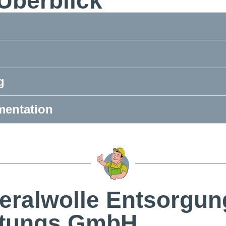
Überblick
g
mentation
neralwolle Entsorgu
istungs GmbH