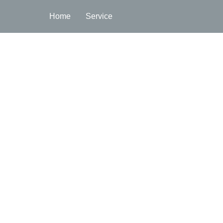
Home
Service
S 521
gung von